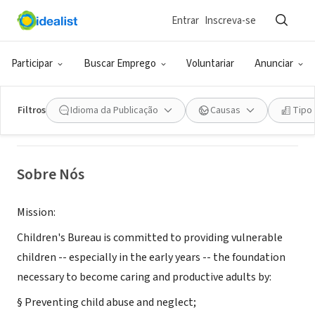
Entrar
Inscreva-se
ONG (SETOR SOCIAL)
Children's Bureau
Participar
Buscar Emprego
Voluntariar
Anunciar
Los Angeles, CA
|
www.all4kids.org
Filtros
Idioma da Publicação
Causas
Tipo
Sobre Nós
Mission:
Children's Bureau is committed to providing vulnerable
children -- especially in the early years -- the foundation
necessary to become caring and productive adults by:
§ Preventing child abuse and neglect;