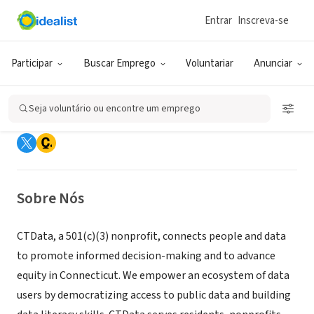
Entrar
Inscreva-se
ONG (SETOR SOCIAL)
Participar
Buscar Emprego
Voluntariar
Anunciar
CT Data Collaborative
Seja voluntário ou encontre um emprego
Hartford, CT
|
ctdata.org
Sobre Nós
CTData, a 501(c)(3) nonprofit, connects people and data
to promote informed decision-making and to advance
equity in Connecticut. We empower an ecosystem of data
users by democratizing access to public data and building