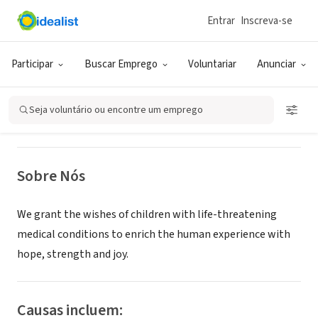
Entrar
Inscreva-se
ONG (SETOR SOCIAL)
Make-A-Wish Kansas
Participar
Buscar Emprego
Voluntariar
Anunciar
Wichita, KS
|
www.kansas.wish.org
Seja voluntário ou encontre um emprego
Sobre Nós
We grant the wishes of children with life-threatening
medical conditions to enrich the human experience with
hope, strength and joy.
Causas incluem: