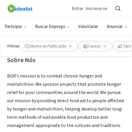
Entrar
Inscreva-se
ONG (SETOR SOCIAL)
Buddhist Global Relief
Participar
Buscar Emprego
Voluntariar
Anunciar
New York, NY
|
www.buddhistglobalrelief.org/
Filtros
Idioma da Publicação
Causas
Tipo
Sobre Nós
BGR's mission is to combat chronic hunger and
malnutrition. We sponsor projects that promote hunger
relief for poor communities around the world. We pursue
our mission by:providing direct food aid to people afflicted
by hunger and malnutrition, helping develop better long-
term methods of sustainable food production and
management appropriate to the cultures and traditions