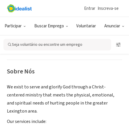
Entrar
Inscreva-se
ONG (SETOR SOCIAL)
Lexington Rescue Mission
Participar
Buscar Emprego
Voluntariar
Anunciar
Lexington, KY
|
www.lexingtonrescue.org
Seja voluntário ou encontre um emprego
Sobre Nós
We exist to serve and glorify God through a Christ-
centered ministry that meets the physical, emotional,
and spiritual needs of hurting people in the greater
Lexington area.
Our services include: