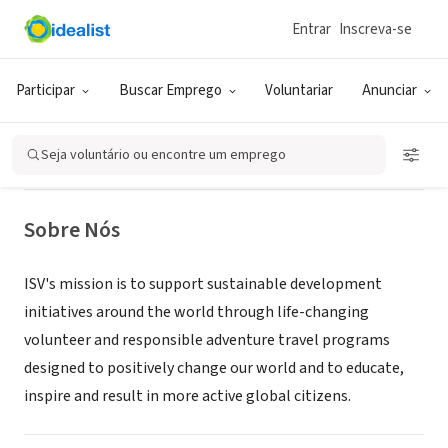
Entrar
Inscreva-se
ONG (SETOR SOCIAL)
International Student Volunteers
Participar
Buscar Emprego
Voluntariar
Anunciar
Australia
Seja voluntário ou encontre um emprego
Sydney, NSW, Austrália
|
www.isvolunteers.org
Sobre Nós
ISV's mission is to support sustainable development
initiatives around the world through life-changing
volunteer and responsible adventure travel programs
designed to positively change our world and to educate,
inspire and result in more active global citizens.