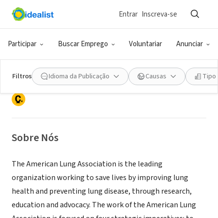
Entrar
Inscreva-se
ONG (SETOR SOCIAL)
Participar
Buscar Emprego
Voluntariar
Anunciar
American Lung Association
Filtros
Idioma da Publicação
Causas
Tipo
Chicago, IL
|
www.lung.org
Sobre Nós
The American Lung Association is the leading
organization working to save lives by improving lung
health and preventing lung disease, through research,
education and advocacy. The work of the American Lung