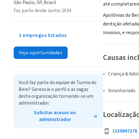
São Paulo, SP, Brasil
até completarem
Faz parte desde Junho 2024
Apolônias do Bem
dentição afetada
invasivo, e resp
2 empregos listados
Veja oportunidades
Causas inc
Criança & Ado
Você faz parte da equipe de Turma do
Bem? Gerencie o perfil e as vagas
Voluntariado
desta organização tornando-se um
administrador.
Solicitar acesso ao
Localizaçã
administrador
1150847276