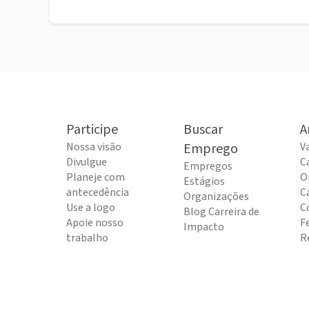
Participe
Buscar
A
Nossa visão
Emprego
V
Divulgue
C
Empregos
Planeje com
O
Estágios
antecedência
C
Organizações
Use a logo
C
Blog Carreira de
Apoie nosso
F
Impacto
trabalho
R