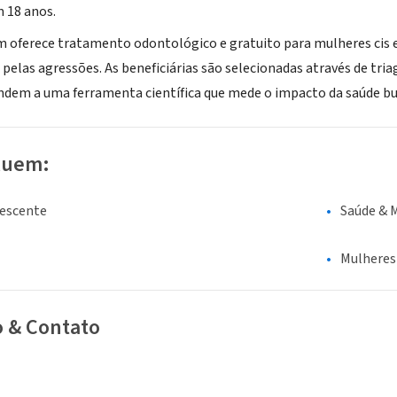
 18 anos.
 oferece tratamento odontológico e gratuito para mulheres cis e 
 pelas agressões. As beneficiárias são selecionadas através de tr
ondem a uma ferramenta científica que mede o impacto da saúde buc
luem:
lescente
Saúde & 
Mulheres
o & Contato