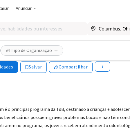
ariar
Anunciar
SOCIAL)
do Bem
Tipo de Organização
asil
|
turmadobem.org.br
idades
Salvar
Compartilhar
m é o principal programa da TdB, destinado a crianças e adolescent
os beneficiários possuem graves problemas bucais e não têm cond
ntrarem no programa, os jovens recebem atendimento odontológi