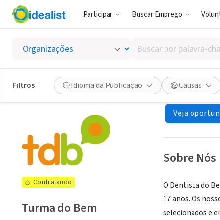
Participar
Buscar Emprego
Volunt
ONG (SETOR 
Buscar
Turma 
por
palavra-
chave,
Filtros
Idioma da Publicação
Causas
São Paulo, SP, Br
habilidades
ou
Veja oportun
interesses
Sobre Nós
Contratando
O Dentista do Be
17 anos. Os noss
Turma do Bem
selecionados e e