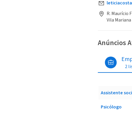
leticiacost
R. Maurício F
Vila Mariana
Anúncios A
Emp
2 l
Assistente soci
Psicólogo