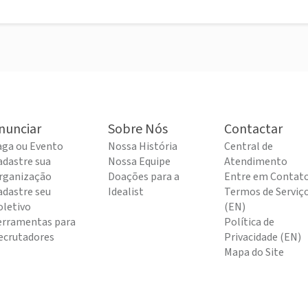
nunciar
Sobre Nós
Contactar
aga ou Evento
Nossa História
Central de
adastre sua
Nossa Equipe
Atendimento
rganização
Doações para a
Entre em Contat
adastre seu
Idealist
Termos de Serviç
oletivo
(EN)
erramentas para
Política de
ecrutadores
Privacidade (EN)
Mapa do Site