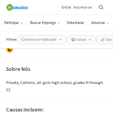
Entrar
Inscreva-se
ONG (SETOR SOCIAL)
Mount Saint Mary Academy in
Participar
Buscar Emprego
Voluntariar
Anunciar
Watchung, NJ
Filtros
Idioma da Publicação
Causas
Tipo
Watchung, NJ
|
mountsaintmary.org
Sobre Nós
Private, Catholic, all-girls high school, grades 9 through
12.
Causas incluem: