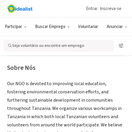
Entrar
Inscreva-se
ONG (SETOR SOCIAL)
Tanzania Youth Cultural Exchange
Participar
Buscar Emprego
Voluntariar
Anunciar
Network (TYCEN)
Seja voluntário ou encontre um emprego
Dar es salaam, 02, Tanzânia
|
tycen.weebly.com
Sobre Nós
Our NGO is devoted to improving local education,
fostering environmental conservation efforts, and
furthering sustainable development in communities
throughout Tanzania. We organize various workcamps in
Tanzania in which both local Tanzanian volunteers and
volunteers from around the world participate. We believe