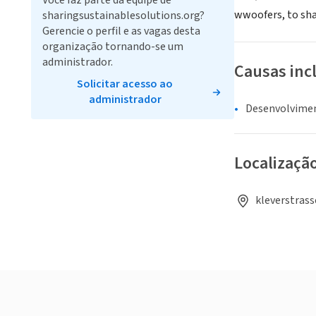
Você faz parte da equipe de
wwoofers, to sha
sharingsustainablesolutions.org?
Gerencie o perfil e as vagas desta
organização tornando-se um
administrador.
Causas inc
Solicitar acesso ao
administrador
Desenvolvime
Localizaçã
kleverstrass