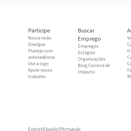
Participe
Buscar
A
Nossa visão
Emprego
V
Divulgue
C
Empregos
Planeje com
O
Estágios
antecedência
C
Organizações
Use a logo
C
Blog Carreira de
Apoie nosso
F
Impacto
trabalho
R
English
Español
Português