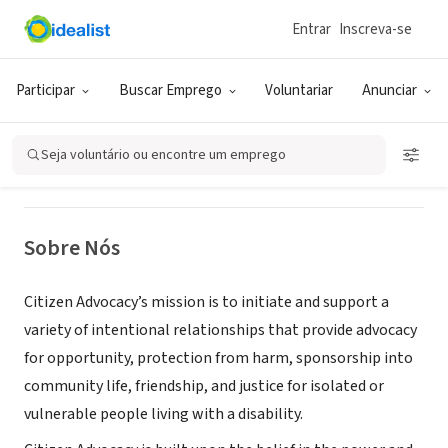
Entrar
Inscreva-se
ONG (SETOR SOCIAL)
Citizen Advocacy of Chester County
Participar
Buscar Emprego
Voluntariar
Anunciar
Phoenixville, PA
|
citizenadvocacycc.org/
Seja voluntário ou encontre um emprego
Sobre Nós
Citizen Advocacy’s mission is to initiate and support a
variety of intentional relationships that provide advocacy
for opportunity, protection from harm, sponsorship into
community life, friendship, and justice for isolated or
vulnerable people living with a disability.