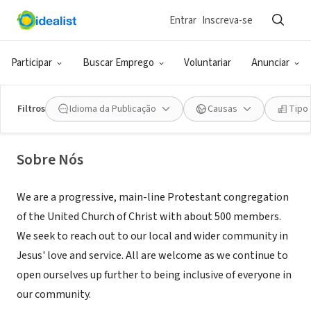
Entrar
Inscreva-se
ONG (SETOR SOCIAL)
First Congregational Church of East
Participar
Buscar Emprego
Voluntariar
Anunciar
Longmeadow, UCC
Filtros
Idioma da Publicação
Causas
Tipo
East Longmeadow, MA
|
www.churchontherotary.org
Sobre Nós
We are a progressive, main-line Protestant congregation
of the United Church of Christ with about 500 members.
We seek to reach out to our local and wider community in
Jesus' love and service. All are welcome as we continue to
open ourselves up further to being inclusive of everyone in
our community.