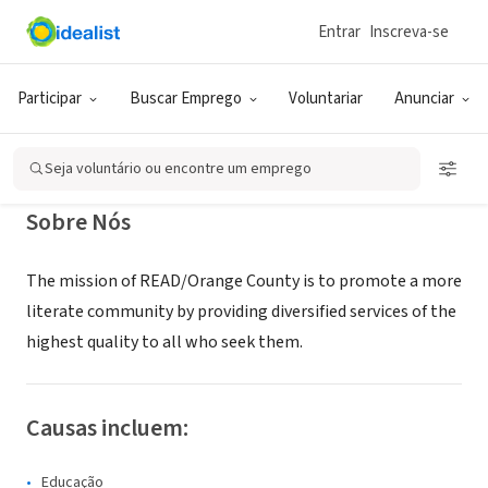
Entrar
Inscreva-se
ONG (SETOR SOCIAL)
READ/Orange County
Participar
Buscar Emprego
Voluntariar
Anunciar
Santa Ana, CA
|
www.readoc.org
Seja voluntário ou encontre um emprego
Sobre Nós
The mission of READ/Orange County is to promote a more
literate community by providing diversified services of the
highest quality to all who seek them.
Causas incluem:
Educação