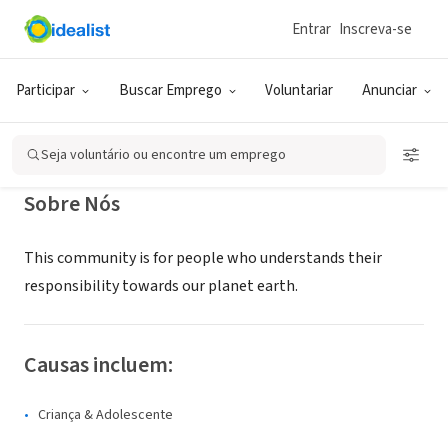
Entrar
Inscreva-se
ONG (SETOR SOCIAL)
SMART ASSOCIATION
Participar
Buscar Emprego
Voluntariar
Anunciar
PALAKKAD, KL, Índia
Seja voluntário ou encontre um emprego
Sobre Nós
This community is for people who understands their
responsibility towards our planet earth.
Causas incluem:
Criança & Adolescente