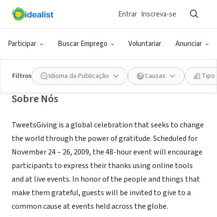
Entrar
Inscreva-se
ONG (SETOR SOCIAL)
Tweetsgiving Buenos Aires
Participar
Buscar Emprego
Voluntariar
Anunciar
Buenos Aires, C, Argentina
|
tweetsgiving.epicchange.org/
Filtros
Idioma da Publicação
Causas
Tipo
Sobre Nós
TweetsGiving is a global celebration that seeks to change
the world through the power of gratitude. Scheduled for
November 24 – 26, 2009, the 48-hour event will encourage
participants to express their thanks using online tools
and at live events. In honor of the people and things that
make them grateful, guests will be invited to give to a
common cause at events held across the globe.