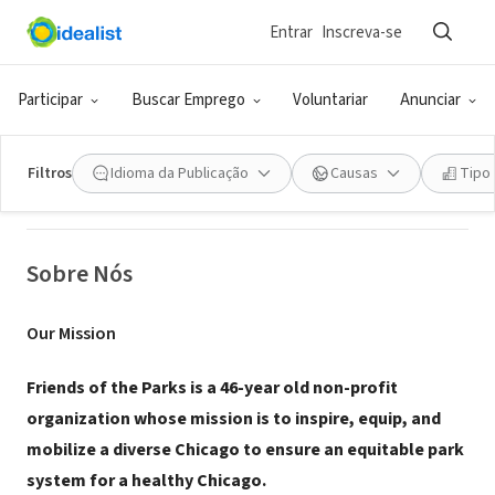
Entrar
Inscreva-se
ONG (SETOR SOCIAL)
Friends of the Parks
Participar
Buscar Emprego
Voluntariar
Anunciar
Chicago, IL
|
www.fotp.org
Filtros
Idioma da Publicação
Causas
Tipo
Sobre Nós
Our Mission
Friends of the Parks is a 46-year old non-profit
organization whose mission is to inspire, equip, and
mobilize a diverse Chicago to ensure an equitable park
system for a healthy Chicago.