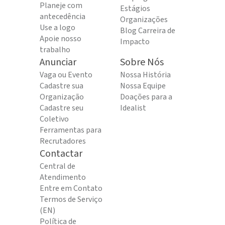
Planeje com
Estágios
antecedência
Organizações
Use a logo
Blog Carreira de
Apoie nosso
Impacto
trabalho
Anunciar
Sobre Nós
Vaga ou Evento
Nossa História
Cadastre sua
Nossa Equipe
Organização
Doações para a
Cadastre seu
Idealist
Coletivo
Ferramentas para
Recrutadores
Contactar
Central de
Atendimento
Entre em Contato
Termos de Serviço
(EN)
Política de