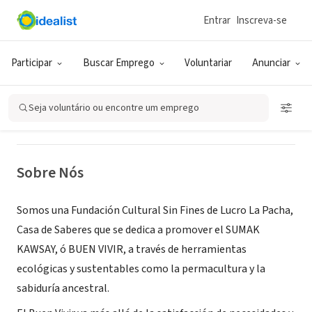
Entrar
Inscreva-se
ONG (SETOR SOCIAL)
La Pacha, Casa de Saberes
Participar
Buscar Emprego
Voluntariar
Anunciar
Cuenca, Azuay, Equador
Seja voluntário ou encontre um emprego
Sobre Nós
Somos una Fundación Cultural Sin Fines de Lucro La Pacha,
Casa de Saberes que se dedica a promover el SUMAK
KAWSAY, ó BUEN VIVIR, a través de herramientas
ecológicas y sustentables como la permacultura y la
sabiduría ancestral.