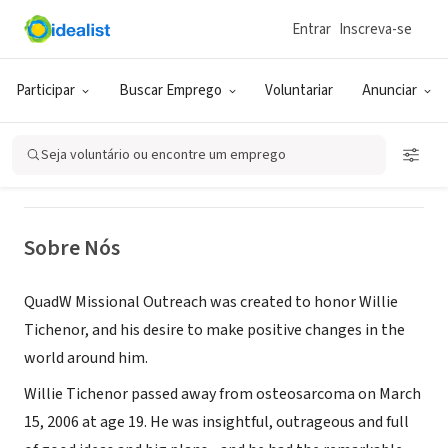
Entrar
Inscreva-se
ONG (SETOR SOCIAL)
QuadW Missional Outreach
Participar
Buscar Emprego
Voluntariar
Anunciar
Mobile, AL
|
www.quadwmi.org/
Seja voluntário ou encontre um emprego
Sobre Nós
QuadW Missional Outreach was created to honor Willie
Tichenor, and his desire to make positive changes in the
world around him.
Willie Tichenor passed away from osteosarcoma on March
15, 2006 at age 19. He was insightful, outrageous and full