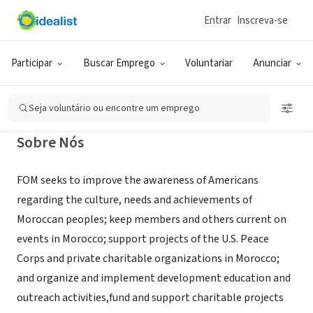
Entrar
Inscreva-se
ONG (SETOR SOCIAL)
Friends of Morocco
Participar
Buscar Emprego
Voluntariar
Anunciar
Washington, DC
|
friendsofmorocco.org
Seja voluntário ou encontre um emprego
Sobre Nós
FOM seeks to improve the awareness of Americans
regarding the culture, needs and achievements of
Moroccan peoples; keep members and others current on
events in Morocco; support projects of the U.S. Peace
Corps and private charitable organizations in Morocco;
and organize and implement development education and
outreach activities,fund and support charitable projects