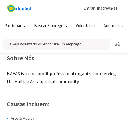
Entrar
Inscreva-se
ONG (SETOR SOCIAL)
HAEAS
Participar
Buscar Emprego
Voluntariar
Anunciar
Gaithersburg, MD
|
www.haeas.org
Seja voluntário ou encontre um emprego
Sobre Nós
HAEAS is a non-profit professional organization serving
the Haitian Art appraisal community.
Causas incluem:
Arte & Música