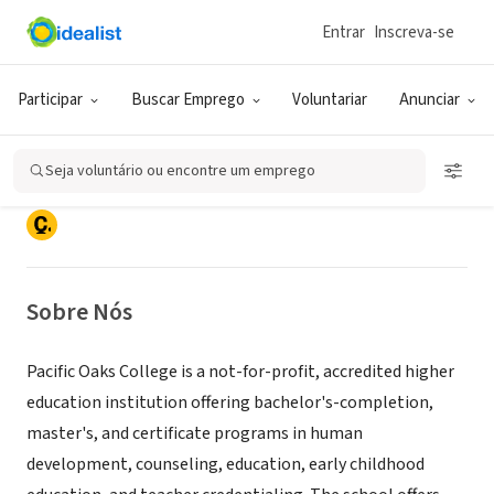
Entrar
Inscreva-se
ONG (SETOR SOCIAL)
Participar
Buscar Emprego
Voluntariar
Anunciar
Pacific Oaks College
Seja voluntário ou encontre um emprego
Pasasdena, CA
|
www.pacificoaks.edu
Sobre Nós
Pacific Oaks College is a not-for-profit, accredited higher
education institution offering bachelor's-completion,
master's, and certificate programs in human
development, counseling, education, early childhood