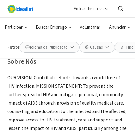
Entrar
Inscreva-se
ONG (SETOR SOCIAL)
St. Francis Health Care Services
Participar
Buscar Emprego
Voluntariar
Anunciar
jinja, E, Uganda
|
www.stfrancishealthservices.org/
Filtros
Idioma da Publicação
Causas
Tipo
Sobre Nós
OUR VISION: Contribute efforts towards a world free of
HIV Infection. MISSION STATEMENT: To prevent the
further spread of HIV and mitigate personal, community
impact of AIDS through provision of quality medical care,
counseling and education to the infected and the affected;
improve access to HIV treatment, care and support; and
lessen the impact of HIV and AIDS, particularly among the