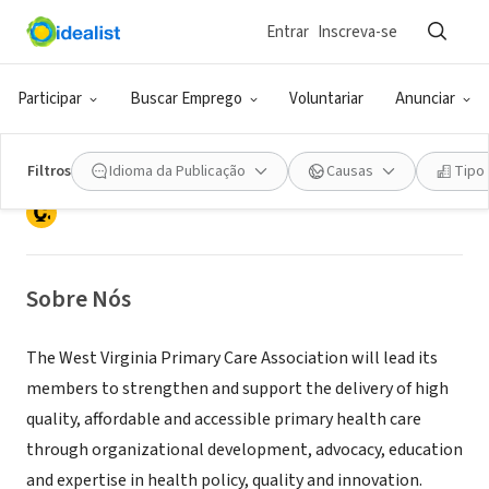
Entrar
Inscreva-se
ONG (SETOR SOCIAL)
West Virginia Primary Care
Participar
Buscar Emprego
Voluntariar
Anunciar
Association
Filtros
Idioma da Publicação
Causas
Tipo
Charleston, WV
|
www.wvpca.org
Sobre Nós
The West Virginia Primary Care Association will lead its
members to strengthen and support the delivery of high
quality, affordable and accessible primary health care
through organizational development, advocacy, education
and expertise in health policy, quality and innovation.