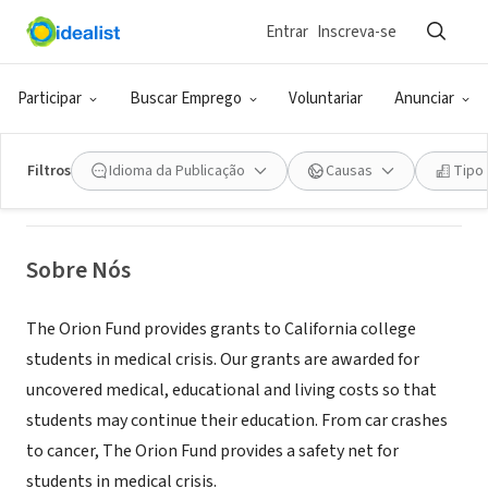
Entrar
Inscreva-se
ONG (SETOR SOCIAL)
The Orion Fund
Participar
Buscar Emprego
Voluntariar
Anunciar
Piedmont, CA
|
theorionfund.org/
Filtros
Idioma da Publicação
Causas
Tipo
Sobre Nós
The Orion Fund provides grants to California college
students in medical crisis. Our grants are awarded for
uncovered medical, educational and living costs so that
students may continue their education. From car crashes
to cancer, The Orion Fund provides a safety net for
students in medical crisis.