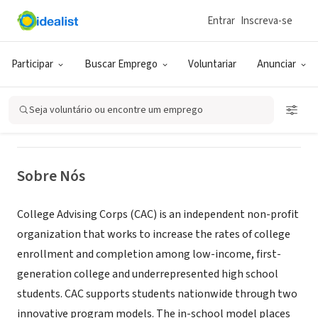
Entrar
Inscreva-se
ONG (SETOR SOCIAL)
National College Advising Corps
Participar
Buscar Emprego
Voluntariar
Anunciar
Chapel Hill, NC
|
www.advisingcorps.org/
Seja voluntário ou encontre um emprego
Sobre Nós
College Advising Corps (CAC) is an independent non-profit
organization that works to increase the rates of college
enrollment and completion among low-income, first-
generation college and underrepresented high school
students. CAC supports students nationwide through two
innovative program models. The in-school model places