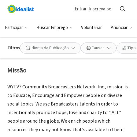
Entrar
Inscreva-se
ONG (SETOR SOCIAL)
WYTV7 Community Broadcasters
Participar
Buscar Emprego
Voluntariar
Anunciar
Network Inc.
Filtros
Idioma da Publicação
Causas
Tipo
Charlotte, NC
|
www.wytv7.org
Missão
WYTV7 Community Broadcasters Network, Inc., mission is
to Educate, Encourage and Empower people on diverse
social topics. We use Broadcasters talents in order to
intentionally promote hope, love and charity to " ALL"
people around the globe. We enrich people which
resources they many not know that's available to them.