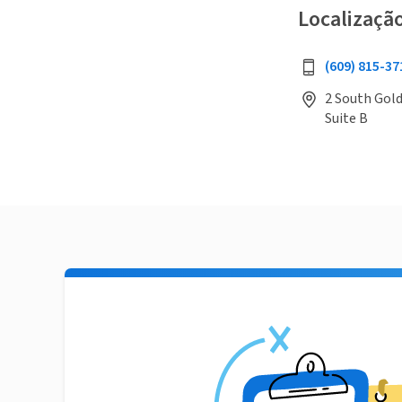
Localizaçã
(609) 815-37
2 South Gold
Suite B