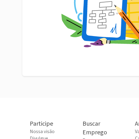
Participe
Buscar
A
Nossa visão
Emprego
V
Divulgue
C