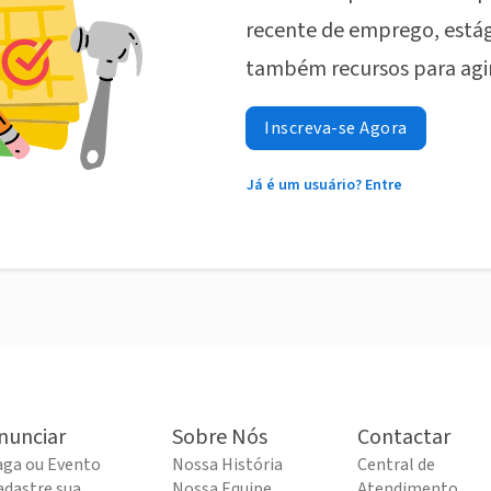
recente de emprego, estág
também recursos para agi
Inscreva-se Agora
Já é um usuário? Entre
nunciar
Sobre Nós
Contactar
aga ou Evento
Nossa História
Central de
adastre sua
Nossa Equipe
Atendimento