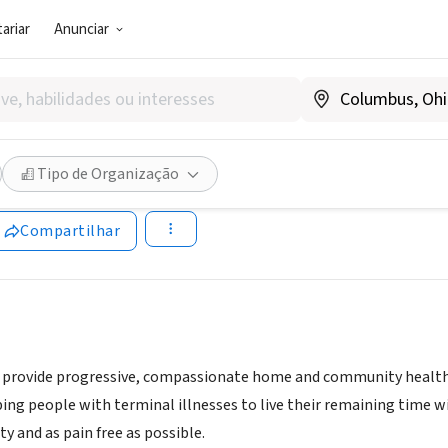
ariar
Anunciar
SOCIAL)
er Health HomeCare and Hos
Tipo de Organização
w.redeemerhealth.org/locations/redeemer-health-home-car
Compartilhar
o provide progressive, compassionate home and community health s
ing people with terminal illnesses to live their remaining time w
y and as pain free as possible.