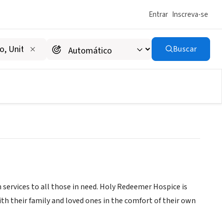
Entrar
Inscreva-se
Buscar
pice - Mercer County
e-and-hospice-mercer-county
ervices to all those in need. Holy Redeemer Hospice is
ith their family and loved ones in the comfort of their own