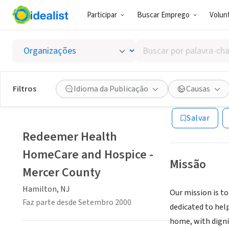
Participar
Buscar Emprego
Volunt
ONG (SETOR 
Buscar
Redeem
por
palavra-
chave,
Filtros
Idioma da Publicação
Causas
Hamilton, NJ
|
ww
habilidades
ou
Salvar
interesses
Redeemer Health
HomeCare and Hospice -
Missão
Mercer County
Hamilton, NJ
Our mission is t
Faz parte desde Setembro 2000
dedicated to help
home, with dignit