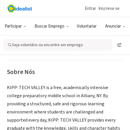
Entrar
Inscreva-se
ONG (SETOR SOCIAL)
KIPP: TECH VALLEY Charter School
Participar
Buscar Emprego
Voluntariar
Anunciar
Albany, NY
|
kipptechvalley.org
Seja voluntário ou encontre um emprego
Sobre Nós
KIPP: TECH VALLEY is a free, academically intensive
college preparatory middle school in Albany, NY. By
providing a structured, safe and rigorous learning
environment where students are challenged and
supported every day, KIPP: TECH VALLEY provides every
graduate with the knowledge, skills and character habits