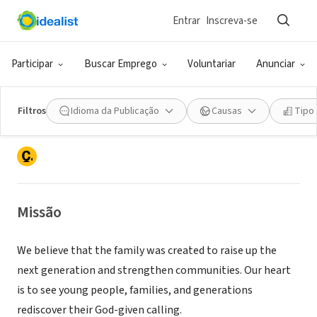
Entrar
Inscreva-se
ONG (SETOR SOCIAL)
NEW HOPE COMMUNITY
Participar
Buscar Emprego
Voluntariar
Anunciar
DEVELOPMENT CORPORATION OF
NORTHERN CALIFORNIA
Filtros
Idioma da Publicação
Causas
Tipo
SACRAMENTO, CA
|
www.nhcdc.org
Missão
We believe that the family was created to raise up the
next generation and strengthen communities. Our heart
is to see young people, families, and generations
rediscover their God-given calling.