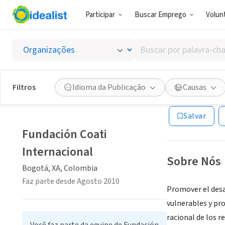
Participar
Buscar Emprego
Volunt
ONG (SETOR 
Buscar
Fundaci
por
palavra-
chave,
Filtros
Idioma da Publicação
Causas
Bogotá, XA, Col
habilidades
ou
Salvar
interesses
Fundación Coati
Internacional
Sobre Nós
Bogotá, XA, Colombia
Faz parte desde Agosto 2010
Promover el desa
vulnerables y pr
racional de los 