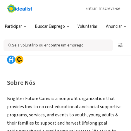
Entrar
Inscreva-se
ONG (SETOR SOCIAL)
Participar
Buscar Emprego
Voluntariar
Anunciar
Brighter Future Cares
Seja voluntário ou encontre um emprego
San Jose, CA
|
www.brighterfuturecares.org
Sobre Nós
Brighter Future Cares is a nonprofit organization that
provides low to no cost educational and social supportive
programs, services, and events to youth, young adults &
their families to support and harvest lifelong goal