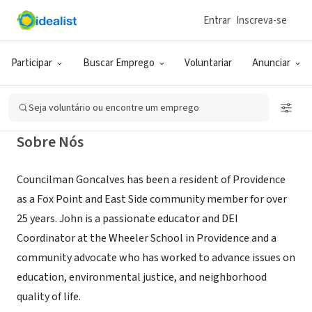
Entrar
Inscreva-se
ONG (SETOR SOCIAL)
John Goncalves for Congress
Participar
Buscar Emprego
Voluntariar
Anunciar
Providence, RI
|
www.johngforcongress.com
Seja voluntário ou encontre um emprego
Sobre Nós
Councilman Goncalves has been a resident of Providence
as a Fox Point and East Side community member for over
25 years. John is a passionate educator and DEI
Coordinator at the Wheeler School in Providence and a
community advocate who has worked to advance issues on
education, environmental justice, and neighborhood
quality of life.