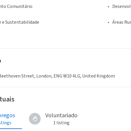
nto Comunitário
Desenvo
 e Sustentabilidade
Áreas Rur
o
a Beethoven Street, London, ENG W10 4LG, United Kingdom
tuais
regos
Voluntariado
istings
1 listing