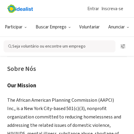
Entrar
Inscreva-se
ONG (SETOR SOCIAL)
African American Planning
Participar
Buscar Emprego
Voluntariar
Anunciar
Commission, Inc. (AAPCI)
Seja voluntário ou encontre um emprego
Kings County, NY
|
aapci.org
Sobre Nós
Our Mission
The African American Planning Commission (AAPCI)
Inc., is a New York City-based 501(c)(3), nonprofit
organization committed to reducing homelessness and
addressing the related issues of domestic violence,
HIV/AIDS, mental illness, substance abuse, shortage of