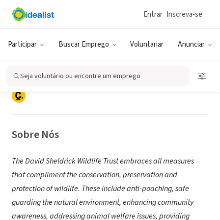
Entrar
Inscreva-se
ONG (SETOR SOCIAL)
The David Sheldrick Wildlife Trust
Participar
Buscar Emprego
Voluntariar
Anunciar
USA
Seja voluntário ou encontre um emprego
Laguna Hills, CA
|
www.sheldrickwildlifetrust.org
Sobre Nós
The David Sheldrick Wildlife Trust embraces all measures
that compliment the conservation, preservation and
protection of wildlife. These include anti-poaching, safe
guarding the natural environment, enhancing community
awareness, addressing animal welfare issues, providing