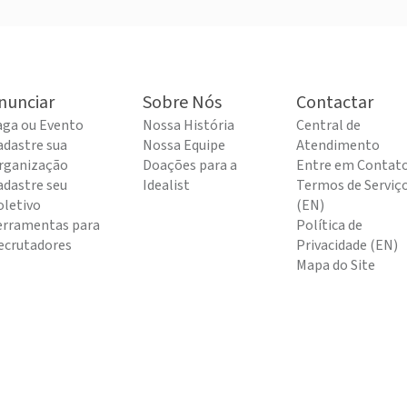
nunciar
Sobre Nós
Contactar
aga ou Evento
Nossa História
Central de
adastre sua
Nossa Equipe
Atendimento
rganização
Doações para a
Entre em Contat
adastre seu
Idealist
Termos de Serviç
oletivo
(EN)
erramentas para
Política de
ecrutadores
Privacidade (EN)
Mapa do Site