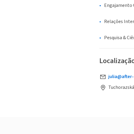
Engajamento C
Relações Inte
Pesquisa & Ciê
Localizaçã
julia@after-
Tuchorazská