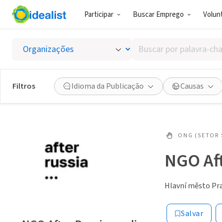
Participar
Buscar Emprego
Volunt
Buscar
por
palavra-
chave,
Filtros
Idioma da Publicação
Causas
habilidades
ou
interesses
ONG (SETOR 
NGO Af
Hlavní město Pra
Salvar