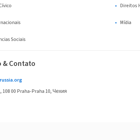
ívico
Direitos 
rnacionais
Mídia
ncias Sociais
o & Contato
russia.org
, 108 00 Praha-Praha 10, Чехия