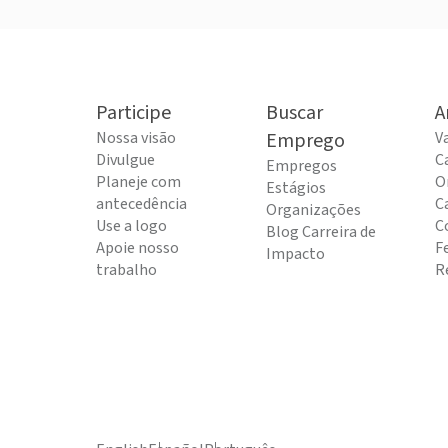
Participe
Buscar
A
Nossa visão
Emprego
V
Divulgue
C
Empregos
Planeje com
O
Estágios
antecedência
C
Organizações
Use a logo
C
Blog Carreira de
Apoie nosso
F
Impacto
trabalho
R