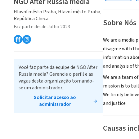
NGO After Russia media
Hlavní město Praha, Hlavní město Praha,
República Checa
Sobre Nós
Faz parte desde Julho 2023
We are a media pl
disagree with th
information about
and analysis of t
Você faz parte da equipe de NGO After
Russia media? Gerencie o perfil e as
We are a team of
vagas desta organização tornando-
mission is to bu
se um administrador.
We firmly believ
Solicitar acesso ao
and justice.
administrador
Causas inc