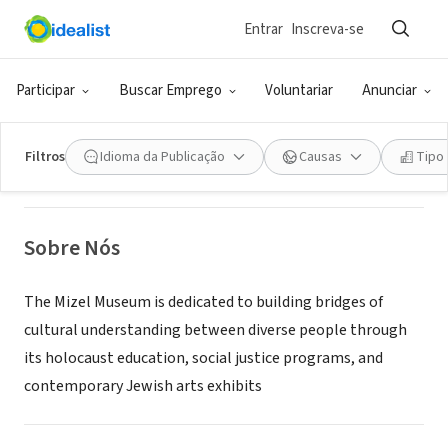
Entrar
Inscreva-se
ONG (SETOR SOCIAL)
Mizel Museum
Participar
Buscar Emprego
Voluntariar
Anunciar
Denver, CO
|
mizelmuseum.org
Filtros
Idioma da Publicação
Causas
Tipo
Sobre Nós
The Mizel Museum is dedicated to building bridges of
cultural understanding between diverse people through
its holocaust education, social justice programs, and
contemporary Jewish arts exhibits