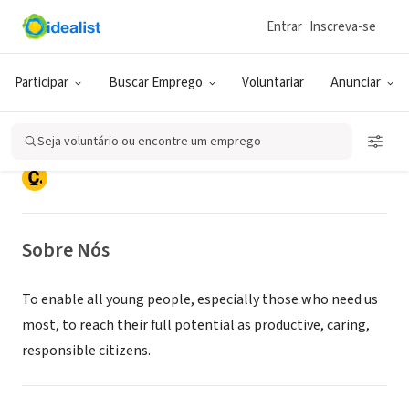
Entrar
Inscreva-se
ONG (SETOR SOCIAL)
Boys & Girls Clubs of Southeast
Participar
Buscar Emprego
Voluntariar
Anunciar
Virginia
Seja voluntário ou encontre um emprego
Norfolk, VA
|
www.bgcseva.org
Sobre Nós
To enable all young people, especially those who need us
most, to reach their full potential as productive, caring,
responsible citizens.