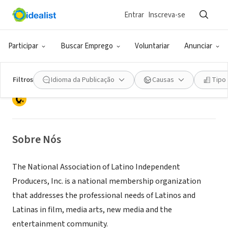
Entrar
Inscreva-se
ONG (SETOR SOCIAL)
National Association of Latino
Participar
Buscar Emprego
Voluntariar
Anunciar
Independent Producers
Filtros
Idioma da Publicação
Causas
Tipo
Los Angeles, CA
|
www.nalip.org
Sobre Nós
The National Association of Latino Independent
Producers, Inc. is a national membership organization
that addresses the professional needs of Latinos and
Latinas in film, media arts, new media and the
entertainment community.