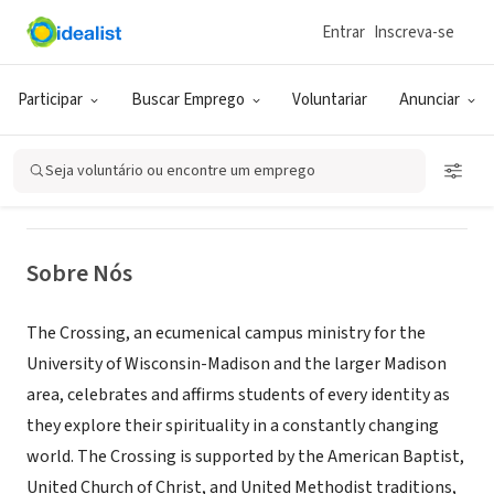
Entrar
Inscreva-se
ONG (SETOR SOCIAL)
The Crossing Campus Ministry
Participar
Buscar Emprego
Voluntariar
Anunciar
Madison, WI
|
www.crossingministries.org
Seja voluntário ou encontre um emprego
Sobre Nós
The Crossing, an ecumenical campus ministry for the
University of Wisconsin-Madison and the larger Madison
area, celebrates and affirms students of every identity as
they explore their spirituality in a constantly changing
world. The Crossing is supported by the American Baptist,
United Church of Christ, and United Methodist traditions,