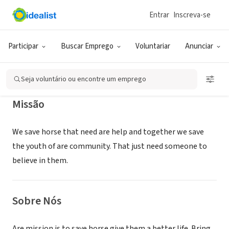
Entrar
Inscreva-se
ONG (SETOR SOCIAL)
Braveheart Horse rescue
Participar
Buscar Emprego
Voluntariar
Anunciar
Taylor, AZ
|
www.BraveHeartRanch.org
Seja voluntário ou encontre um emprego
Missão
We save horse that need are help and together we save
the youth of are community. That just need someone to
believe in them.
Sobre Nós
Are mission is to save horse give them a better life. Bring