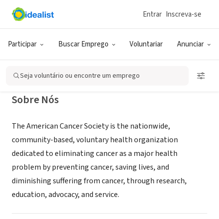
Entrar
Inscreva-se
ONG (SETOR SOCIAL)
Relay for Life of St Bernard Parish
Participar
Buscar Emprego
Voluntariar
Anunciar
New Orleans, LA
|
relayforlife.org/stbernardla
Seja voluntário ou encontre um emprego
Sobre Nós
The American Cancer Society is the nationwide,
community-based, voluntary health organization
dedicated to eliminating cancer as a major health
problem by preventing cancer, saving lives, and
diminishing suffering from cancer, through research,
education, advocacy, and service.