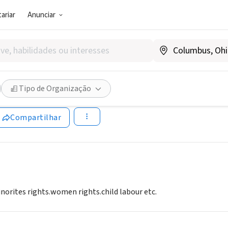
ariar
Anunciar
SOCIAL)
al welfer organization
Tipo de Organização
o.20m.com
Compartilhar
norites rights.women rights.child labour etc.