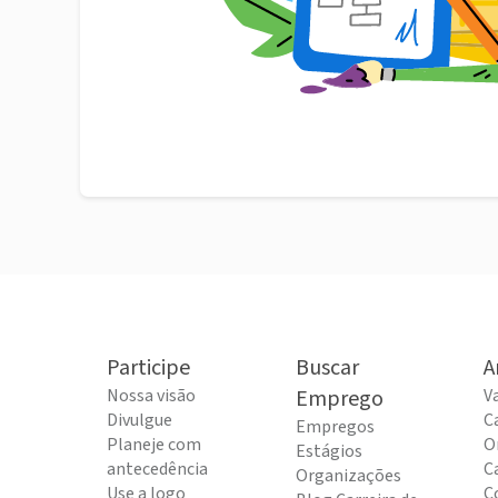
Participe
Buscar
A
Nossa visão
Emprego
V
Divulgue
C
Empregos
Planeje com
O
Estágios
antecedência
C
Organizações
Use a logo
C