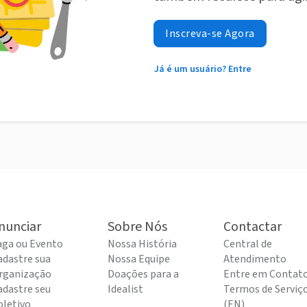
Inscreva-se Agora
Já é um usuário? Entre
nunciar
Sobre Nós
Contactar
aga ou Evento
Nossa História
Central de
adastre sua
Nossa Equipe
Atendimento
rganização
Doações para a
Entre em Contat
adastre seu
Idealist
Termos de Serviç
oletivo
(EN)