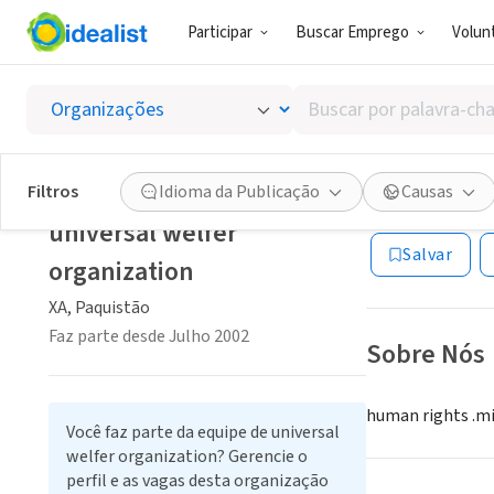
Participar
Buscar Emprego
Volunt
ONG (SETOR 
Buscar
univers
por
palavra-
chave,
Filtros
Idioma da Publicação
Causas
XA, Paquistão
|
uw
habilidades
universal welfer
ou
Salvar
interesses
organization
XA, Paquistão
Faz parte desde Julho 2002
Sobre Nós
human rights .mi
Você faz parte da equipe de universal
welfer organization? Gerencie o
perfil e as vagas desta organização