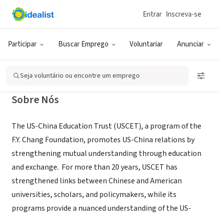
Entrar
Inscreva-se
ONG (SETOR SOCIAL)
US-China Education Trust
Participar
Buscar Emprego
Voluntariar
Anunciar
Washington, DC
|
www.uscet.org
Seja voluntário ou encontre um emprego
Sobre Nós
The US-China Education Trust (USCET), a program of the
F.Y. Chang Foundation, promotes US-China relations by
strengthening mutual understanding through education
and exchange. For more than 20 years, USCET has
strengthened links between Chinese and American
universities, scholars, and policymakers, while its
programs provide a nuanced understanding of the US-