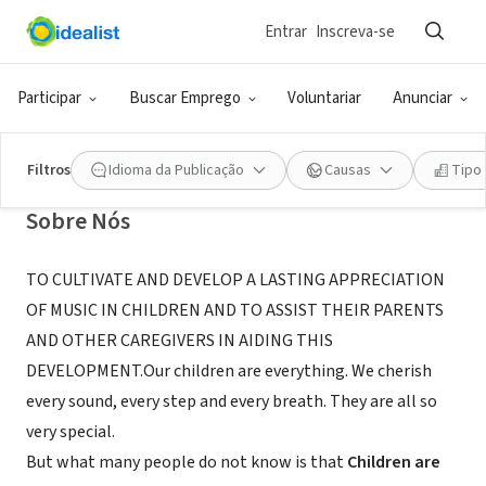
Entrar
Inscreva-se
ONG (SETOR SOCIAL)
Keys 4 Success
Participar
Buscar Emprego
Voluntariar
Anunciar
Brooklyn, NY
|
www.keys4success.org
Filtros
Idioma da Publicação
Causas
Tipo
Sobre Nós
TO CULTIVATE AND DEVELOP A LASTING APPRECIATION
OF MUSIC IN CHILDREN AND TO ASSIST THEIR PARENTS
AND OTHER CAREGIVERS IN AIDING THIS
DEVELOPMENT.Our children are everything. We cherish
every sound, every step and every breath. They are all so
very special.
But what many people do not know is that
Children are