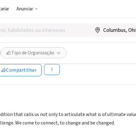
ariar
Anunciar
SOCIAL)
ille Unitarian Universalist 
Tipo de Organização
wuuc.org/
Compartilhar
radition that calls us not only to articulate what is of ultimate 
llenge. We come to connect, to change and be changed.