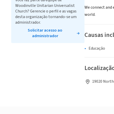
Você faz parte da equipe de
Woodinville Unitarian Universalist
We connect and e
Church? Gerencie o perfil e as vagas
world.
desta organização tornando-se um
administrador.
Solicitar acesso ao
Causas inc
administrador
Educação
Localizaçã
19020 Northe