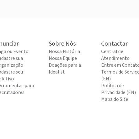
nunciar
Sobre Nós
Contactar
aga ou Evento
Nossa História
Central de
adastre sua
Nossa Equipe
Atendimento
rganização
Doações para a
Entre em Contat
adastre seu
Idealist
Termos de Serviç
oletivo
(EN)
erramentas para
Política de
ecrutadores
Privacidade (EN)
Mapa do Site