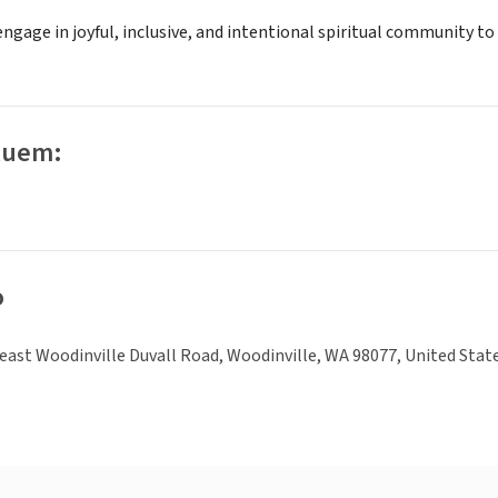
ngage in joyful, inclusive, and intentional spiritual community t
luem:
o
ast Woodinville Duvall Road, Woodinville, WA 98077, United Stat