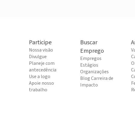
Participe
Buscar
A
Nossa visão
Emprego
V
Divulgue
C
Empregos
Planeje com
O
Estágios
antecedência
C
Organizações
Use a logo
C
Blog Carreira de
Apoie nosso
F
Impacto
trabalho
R