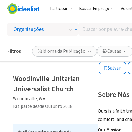
Participar
Buscar Emprego
Volunt
ONG (SETOR 
Buscar
Woodinv
por
palavra-
chave,
Filtros
Idioma da Publicação
Causas
Woodinville, WA
|
habilidades
ou
Salvar
interesses
Woodinville Unitarian
Universalist Church
Sobre Nós
Woodinville, WA
Faz parte desde Outubro 2018
Ours is a faith t
comfort, and cha
Our Mission