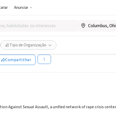
ariar
Anunciar
SOCIAL)
s Coalition Against Sexual Assa
Tipo de Organização
ww.icasa.org
Compartilhar
ition Against Sexual Assault, a unified network of rape crisis cent