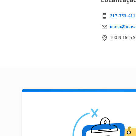
217-753-411
icasa@icas
100 N 16th St