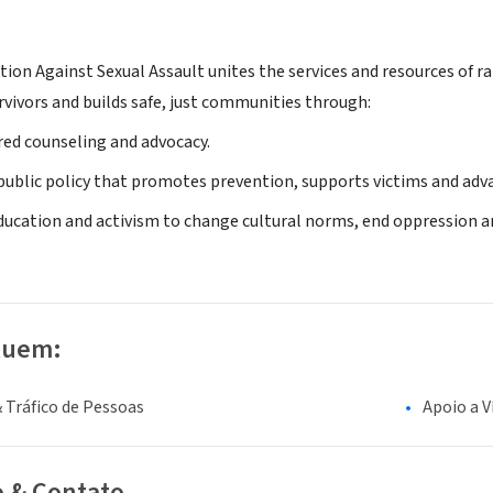
ition Against Sexual Assault unites the services and resources of ra
rvivors and builds safe, just communities through:
ed counseling and advocacy.
ublic policy that promotes prevention, supports victims and adva
ucation and activism to change cultural norms, end oppression 
luem:
 Tráfico de Pessoas
Apoio a V
o & Contato