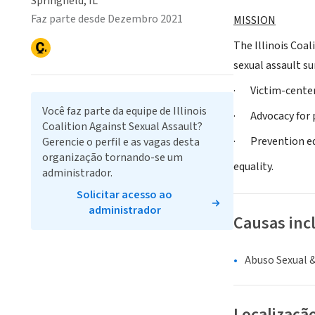
Springfield, IL
Faz parte desde Dezembro 2021
MISSION
The Illinois Coal
sexual assault su
· Victim-center
Você faz parte da equipe de Illinois
· Advocacy for p
Coalition Against Sexual Assault?
· Prevention ed
Gerencie o perfil e as vagas desta
organização tornando-se um
equality.
administrador.
Solicitar acesso ao
administrador
Causas inc
Abuso Sexual &
Localizaçã