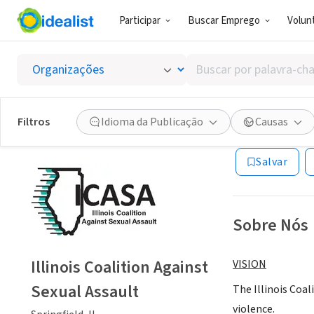
Participar
Buscar Emprego
Volunt
ONG (SETOR 
Buscar
Illinoi
por
palavra-
chave,
Filtros
Idioma da Publicação
Causas
Springfield, IL
|
w
habilidades
ou
Salvar
interesses
Sobre Nós
Illinois Coalition Against
VISION
Sexual Assault
The Illinois Coal
violence.