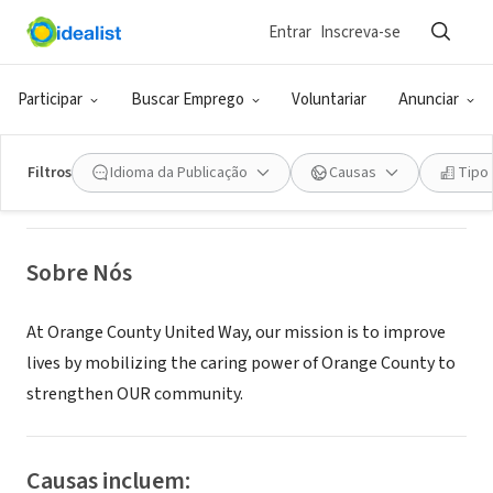
Entrar
Inscreva-se
ONG (SETOR SOCIAL)
Orange County United Way
Participar
Buscar Emprego
Voluntariar
Anunciar
Irvine, CA
|
www.ocuw.org
Filtros
Idioma da Publicação
Causas
Tipo
Sobre Nós
At Orange County United Way, our mission is to improve
lives by mobilizing the caring power of Orange County to
strengthen OUR community.
Causas incluem: