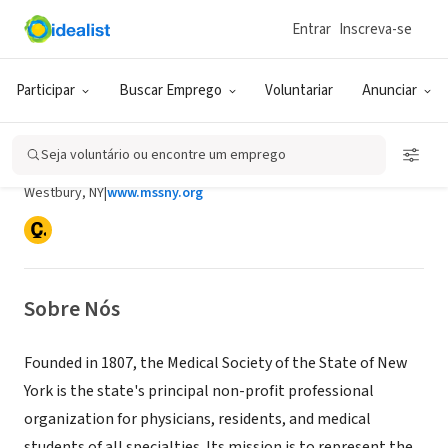
Entrar
Inscreva-se
ONG (SETOR SOCIAL)
Participar
Buscar Emprego
Voluntariar
Anunciar
Medical Society of the State of New
York
Seja voluntário ou encontre um emprego
Westbury, NY
|
www.mssny.org
Sobre Nós
Founded in 1807, the Medical Society of the State of New
York is the state's principal non-profit professional
organization for physicians, residents, and medical
students of all specialties. Its mission is to represent the